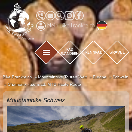
Mein Bike Frankreich
Bike Frankreich
Mountainbike Touren Welt
Europe
Schweiz
Chamonix - Zermatt: MTB Haute Route
Mountainbike Schweiz