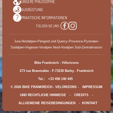
UNSERE
PHILOSOPHIE
AUSRÜSTUNG
PRAKTISCHE
INFORMATIONEN
FOLGEN SIE UNS :
-
-
-
-
-
Jura
Nordalpen
Périgord und Quercy
Provence
Pyrenäen
-
-
-
-
Südalpen
Vogesen
Voralpen Nord
Voralpen Süd
Zentralmassiv
Bike Frankreich - Vélorizons
273 rue Branmafan - F-73230 Barby - Frankreich
Tel.:
+33 458 140 445
© 2026 BIKE FRANKREICH - VELORIZONS -
IMPRESSUM
UND RECHTLICHE HINWEISE
-
CREDITS
-
ALLGEMEINE REISEBEDINGUNGEN
-
KONTAKT