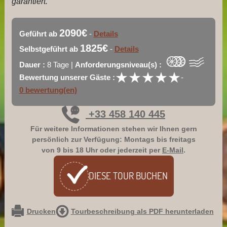
garantiert.
2090€
Geführt ab
-
Details
1825€
Selbstgeführt ab
-
Details
Dauer :
8 Tage |
An­for­de­rungs­niveau(s) :
★
★
★
★
★
★
★
★
★
★
Bewertung unserer Gäste :
-
0 bewertung(en)
+33 458 140 445
Für weitere Informationen stehen wir Ihnen gern
persönlich zur Verfügung: Montags bis freitags
von 9 bis 18 Uhr oder jederzeit per
E-Mail
.
DIESE TOUR
BUCHEN
Drucken
Tourbeschreibung als PDF herunterladen