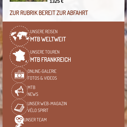
1325 €
ZUR RUBRIK BEREIT ZUR ABFAHRT
UNSERE REISEN
MTB WELTWEIT
UNSERE TOUREN
MTB FRANKREICH
ONLINE-GALERIE
FOTOS & VIDEOS
MTB
NEWS
UNSER WEB-MAGAZIN
VÉLO SPIRIT
UNSER
TEAM