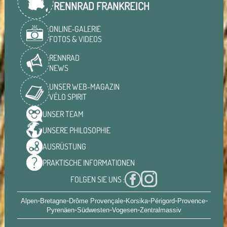
RENNRAD FRANKREICH
ONLINE-GALERIE
FOTOS & VIDEOS
RENNRAD
NEWS
UNSER WEB-MAGAZIN
VÉLO SPIRIT
UNSER
TEAM
UNSERE
PHILOSOPHIE
AUSRÜSTUNG
PRAKTISCHE
INFORMATIONEN
FOLGEN SIE UNS :
-
-
-
-
-
-
Alpen
Bretagne
Drôme Provençale
Korsika
Périgord
Provence
-
-
-
Pyrenäen
Südwesten
Vogesen
Zentralmassiv