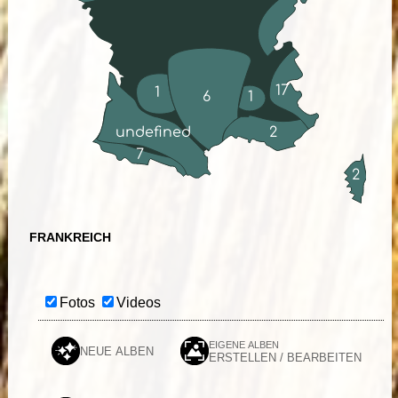
17
1
6
1
undefined
2
7
2
FRANKREICH
Fotos
Videos
EIGENE ALBEN
NEUE ALBEN
ERSTELLEN / BEARBEITEN