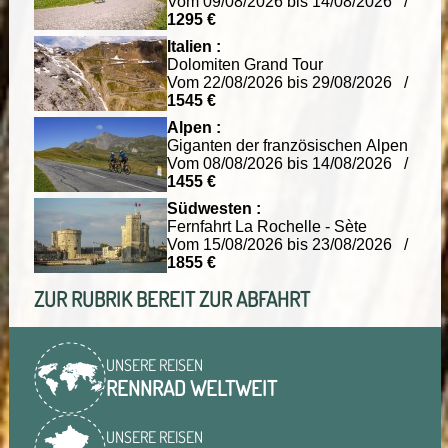
Vom 09/08/2026 bis 14/08/2026 /
1295 €
Italien :
Dolomiten Grand Tour
Vom 22/08/2026 bis 29/08/2026 /
1545 €
Alpen :
Giganten der französischen Alpen
Vom 08/08/2026 bis 14/08/2026 /
1455 €
Südwesten :
Fernfahrt La Rochelle - Sète
Vom 15/08/2026 bis 23/08/2026 /
1855 €
ZUR RUBRIK BEREIT ZUR ABFAHRT
UNSERE REISEN
RENNRAD WELTWEIT
UNSERE REISEN