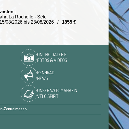
esten :
ahrt La Rochelle - Sète
15/08/2026 bis 23/08/2026 /
1855 €
ONLINE-GALERIE
FOTOS & VIDEOS
RENNRAD
NEWS
UNSER WEB-MAGAZIN
VÉLO SPIRIT
-
en
Zentralmassiv