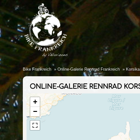
Bike Frankreich
Online-Galerie Rennrad Frankreich
Korsika
ONLINE-GALERIE RENNRAD KOR
+
−