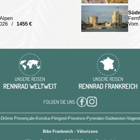
Südw
 Alpen
Fernf
/2026 /
1455 €
Vom 
UNSERE REISEN
UNSERE REISEN
RENNRAD WELTWEIT
RENNRAD FRANKREICH
FOLGEN SIE UNS :
-
-
-
-
-
-
-
Drôme Provençale
Korsika
Périgord
Provence
Pyrenäen
Südwesten
Voges
Bike Frankreich - Vélorizons