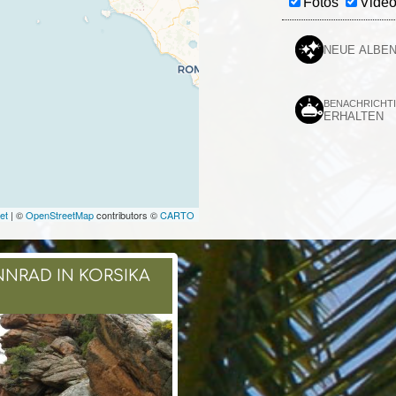
Fotos
Vide
NEUE ALBE
BENACHRICHT
ERHALTEN
et
| ©
OpenStreetMap
contributors ©
CARTO
NNRAD IN KORSIKA