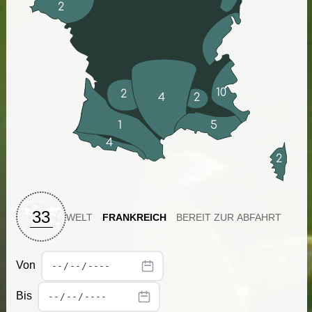
2
10
2
4
2
1
5
4
2
33
WELT
FRANKREICH
BEREIT ZUR ABFAHRT
Von
Bis